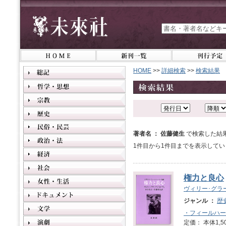
HOME
>>
詳細検索
>>
検索結果
著者名 ： 佐藤健生
で検索した結
1件目から1件目までを表示してい
権力と良心
ヴィリー･グラ
ジャンル ：
歴
・フィールハー
定価： 本体1,5