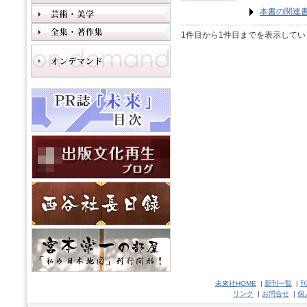
本書の関連
1件目から1件目までを表示してい
未來社HOME
|
新刊一覧
|
刊
リンク
|
お問合せ
|
個