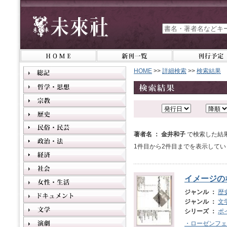
HOME
>>
詳細検索
>>
検索結果
著者名 ： 金井和子
で検索した結
1件目から2件目までを表示してい
イメージの
ジャンル ：
歴
ジャンル ：
文
シリーズ ：
ポ
・ローゼンフェ