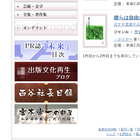
定価： 本体2,4
彼らは自由
元ナチ党員十人
ジャンル ：
歴
・マイヤー
著 /
定価： 本体2,5
1件目から2件目までを表示してい
未來社HOME
|
新刊一覧
|
刊
リンク
|
お問合せ
|
個