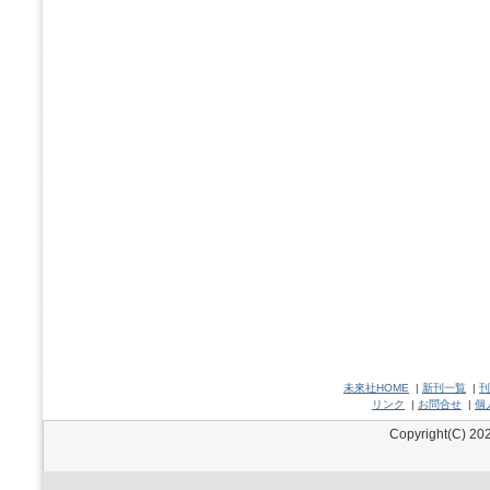
未來社HOME
|
新刊一覧
|
刊
リンク
|
お問合せ
|
個
Copyright(C) 202