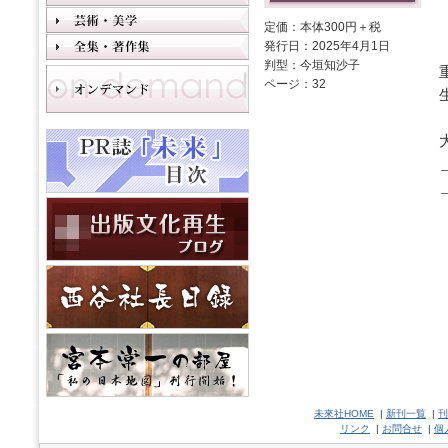
定価：本体300円＋税
発行日：2025年4月1日
判型：今垣知沙子
ページ：32
未來社HOME
|
新刊一覧
|
刊
リンク
|
お問合せ
|
個