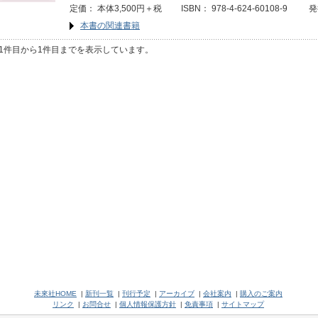
定価： 本体3,500円＋税 ISBN： 978-4-624-60108-9 
本書の関連書籍
1件目から1件目までを表示しています。
未來社HOME
|
新刊一覧
|
刊行予定
|
アーカイブ
|
会社案内
|
購入のご案内
リンク
|
お問合せ
|
個人情報保護方針
|
免責事項
|
サイトマップ