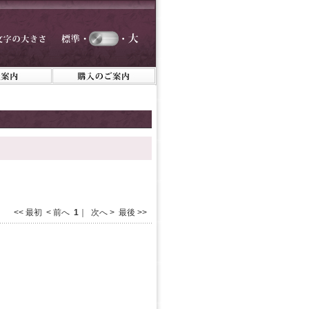
<< 最初 < 前へ
1
｜ 次へ > 最後 >>