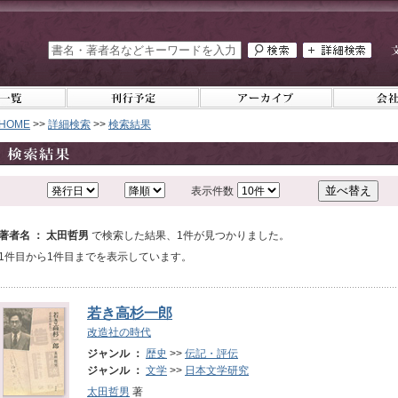
HOME
>>
詳細検索
>>
検索結果
表示件数
著者名 ： 太田哲男
で検索した結果、1件が見つかりました。
1件目から1件目までを表示しています。
若き高杉一郎
改造社の時代
ジャンル ：
歴史
>>
伝記・評伝
ジャンル ：
文学
>>
日本文学研究
太田哲男
著