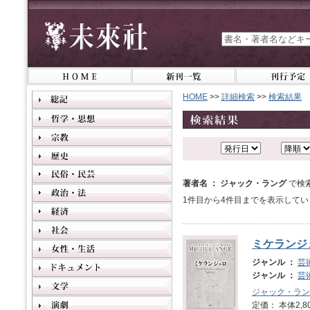
HOME
>>
詳細検索
>>
検索結果
著者名 ： ジャック・ラング
で検
1件目から4件目までを表示してい
ミケランジ
ジャンル ：
芸
ジャンル ：
芸
ジャック・ラン
定価： 本体2,8