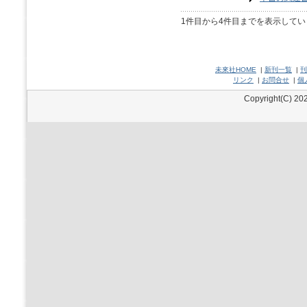
1件目から4件目までを表示してい
未來社HOME
|
新刊一覧
|
刊
リンク
|
お問合せ
|
個
Copyright(C) 202