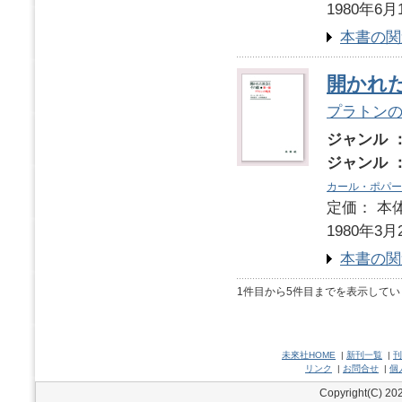
1980年6月
本書の関
開かれ
プラトン
ジャンル 
ジャンル 
カール・ポパー
定価： 本体
1980年3月
本書の関
1件目から5件目までを表示してい
未來社HOME
|
新刊一覧
|
刊
リンク
|
お問合せ
|
個
Copyright(C) 202