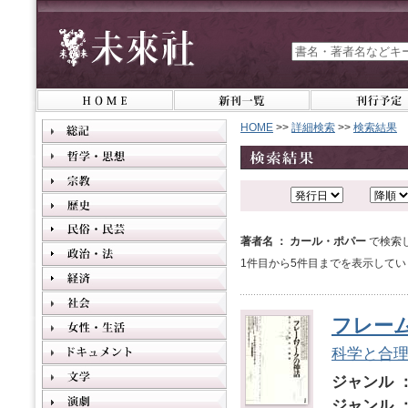
HOME
>>
詳細検索
>>
検索結果
著者名 ： カール・ポパー
で検索
1件目から5件目までを表示してい
フレー
科学と合
ジャンル 
ジャンル 