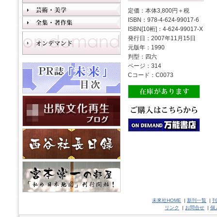
定価：本体3,800円＋税
ISBN：978-4-624-99017-6
ISBN[10桁]：4-624-99017-X
発行日：2007年11月15日
元版年：1990
判型：四六
ページ：314
Cコード：C0073
未來社HOME
|
新刊一覧
|
刊
リンク
|
お問合せ
|
個