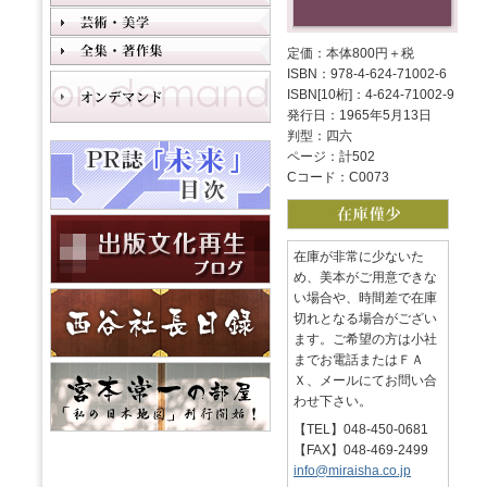
定価：本体800円＋税
ISBN：978-4-624-71002-6
ISBN[10桁]：4-624-71002-9
発行日：1965年5月13日
判型：四六
ページ：計502
Cコード：C0073
在庫が非常に少ないた
め、美本がご用意できな
い場合や、時間差で在庫
切れとなる場合がござい
ます。ご希望の方は小社
までお電話またはＦＡ
Ｘ、メールにてお問い合
わせ下さい。
【TEL】048-450-0681
【FAX】048-469-2499
info@miraisha.co.jp