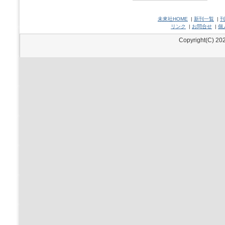
未來社HOME
|
新刊一覧
|
刊
リンク
|
お問合せ
|
個
Copyright(C) 202