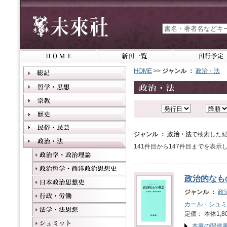
HOME
>>
ジャンル ：
政治・法
ジャンル ： 政治・法
で検索した結
141件目から147件目までを表示
政治的なも
ジャンル ：
政
カール・シュミ
定価： 本体1,8
本書の関連