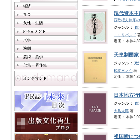
現代資本主
西欧権力体系の
ジャンル ：
政
・ミリバンド
著
定価： 本体4,8
天皇制国家
ジャンル ：
政
松本三之介
著
定価： 本体4,8
日本地方行
ジャンル ：
政
大島太郎
著
定価： 本体2,0
祖国愛につ