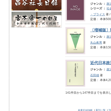
ジャンル ：
政
シリーズ ：
社
・プライス
著 /
定価： 本体500
〔増補版〕
ジャンル ：
政
丸山眞男
著
定価： 本体3,5
近代日本政
ジャンル ：
政
石田雄
著
定価： 本体4,2
141件目から147件目までを表示
未來社HOME
|
新刊一覧
|
刊