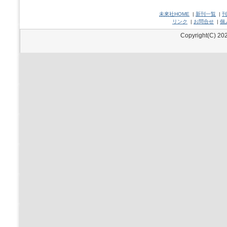
未來社HOME
|
新刊一覧
|
刊
リンク
|
お問合せ
|
個
Copyright(C) 202