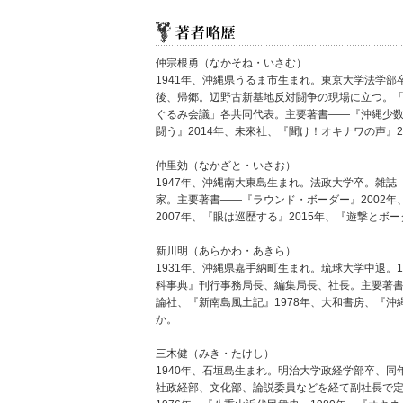
仲宗根勇（なかそね・いさむ）
1941年、沖縄県うるま市生まれ。東京大学法学
後、帰郷。辺野古新基地反対闘争の現場に立つ。
ぐるみ会議」各共同代表。主要著書――『沖縄少数
闘う』2014年、未來社、『聞け！オキナワの声』2
仲里効（なかざと・いさお）
1947年、沖縄南大東島生まれ。法政大学卒。雑誌
家。主要著書――『ラウンド・ボーダー』2002年
2007年、『眼は巡歴する』2015年、『遊撃とボ
新川明（あらかわ・あきら）
1931年、沖縄県嘉手納町生まれ。琉球大学中退。
科事典』刊行事務局長、編集局長、社長。主要著書
論社、『新南島風土記』1978年、大和書房、『沖
か。
三木健（みき・たけし）
1940年、石垣島生まれ。明治大学政経学部卒、
社政経部、文化部、論説委員などを経て副社長で