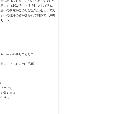
会憲法私（試）案」については、すでに沖
勢力』（2014年、小社刊）として世に
憲法への探究がこのたび緊急出版として実
案」への批評の窓が開かれて初めて、沖縄
であろう。
帰五〇年」の喚起力として
視と不可視の〈あいだ〉の共和国
旅
」について
る覚え書き
がかりに