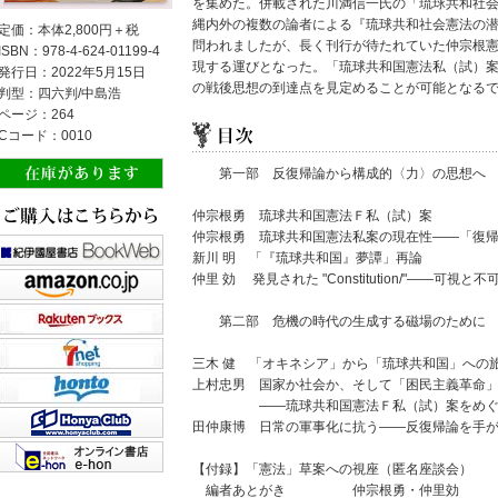
を集めた。併載された川満信一氏の「琉球共和社
縄内外の複数の論者による『琉球共和社会憲法の潜
定価：本体2,800円＋税
問われましたが、長く刊行が待たれていた仲宗根
ISBN：978-4-624-01199-4
現する運びとなった。「琉球共和国憲法私（試）
発行日：2022年5月15日
の戦後思想の到達点を見定めることが可能となる
判型：四六判/中島浩
ページ：264
Cコード：0010
第一部 反復帰論から構成的〈力〉の思想へ
仲宗根勇 琉球共和国憲法Ｆ私（試）案
仲宗根勇 琉球共和国憲法私案の現在性――「復
新川 明 「『琉球共和国』夢譚」再論
仲里 効 発見された "Constitution/"――可
第二部 危機の時代の生成する磁場のために
三木 健 「オキネシア」から「琉球共和国」への
上村忠男 国家か社会か、そして「困民主義革命
――琉球共和国憲法Ｆ私（試）案をめぐ
田仲康博 日常の軍事化に抗う――反復帰論を手
【付録】「憲法」草案への視座（匿名座談会）
編者あとがき 仲宗根勇・仲里効