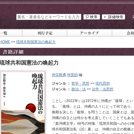
HOME
>>
琉球共和国憲法の喚起力
琉球共和国憲法の喚起力
仲宗根勇
仲里効
編
ジャンル ：
哲学・思想
>>
現代思想
ジャンル ：
政治・法
>>
法学・法思想
ことし（2022年）は1972年に沖縄が「復帰」と
る。「復帰」とは、沖縄の人々にとって何であり
換期を決した「復帰」を問うことは、国家とは、
沖縄の自立とは何かを考え直していくことでもある。
『新沖縄文学』48号の特集「琉球共和国へのかけ
球共和国憲法私（試）案」は、沖縄の自立の根拠