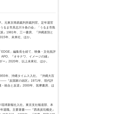
部卒。元東京簡易裁判所裁判官。定年退官
「うるま市具志川９条の会」「うるま市島
派』1981年、三一書房、『沖縄差別と
015年、未来社、ほか。
「EDGE」編集長を経て、映像・文化批評
、APO、『オキナワ、イメージの縁』
ーダー』2020年、以上未來社、ほか。
1955年、沖縄タイムス入社。『沖縄大百
――『反国家の凶区』1971年、現代評
縄・統合と反逆』2000年、筑摩書房、ほ
同年琉球新報社入社。東京支社報道部、本
定年退職。主要著書――『西表炭坑概史』