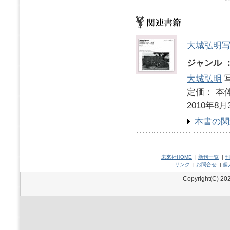
大城弘明
ジャンル 
大城弘明
写
定価： 本体
2010年8月
本書の関
未來社HOME
|
新刊一覧
|
刊
リンク
|
お問合せ
|
個
Copyright(C) 202