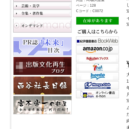
判型：A5横判並製
ページ：128
Cコード：C0072