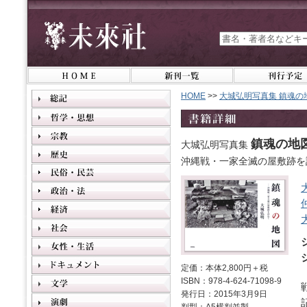
HOME
>>
大城弘明写真集 鎮魂の
鎮魂の地
大城弘明写真集
沖縄戦・一家全滅の屋敷跡を
定価：本体2,800円＋税
ISBN：978-4-624-71098-9
発行日：2015年3月9日