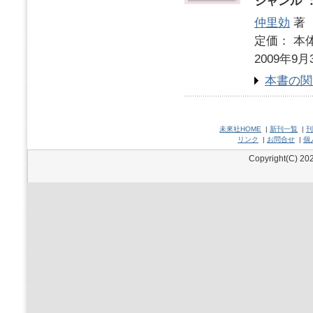
ジャンル 
仲里効
著
定価： 本体
2009年9月
本書の関
未來社HOME
|
新刊一覧
|
刊
リンク
|
お問合せ
|
個
Copyright(C) 202