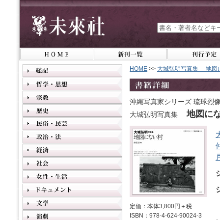
HOME
>>
大城弘明写真集 地図
沖縄写真家シリーズ 琉球烈像
地図に
大城弘明写真集
定価：本体3,800円＋税
ISBN：978-4-624-90024-3