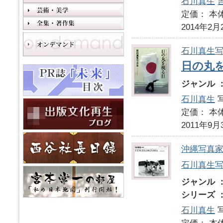
石川真生
定価： 本体
2014年2月
石川真生
日の丸
ジャンル 
石川真生
定価： 本体
2011年9月
沖縄写真家
石川真生
ジャンル 
シリーズ 
石川真生
写