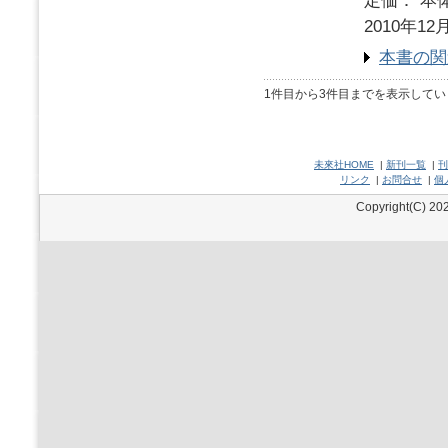
定価： 本体
2010年12
本書の関
1件目から3件目までを表示してい
未來社HOME
|
新刊一覧
|
刊
リンク
|
お問合せ
|
個
Copyright(C) 202