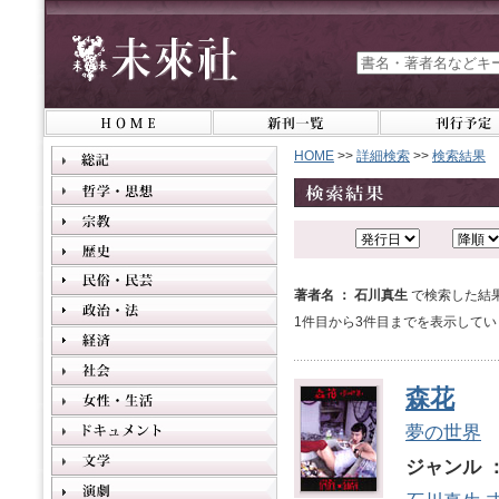
HOME
>>
詳細検索
>>
検索結果
著者名 ： 石川真生
で検索した結
1件目から3件目までを表示してい
森花
夢の世界
ジャンル 