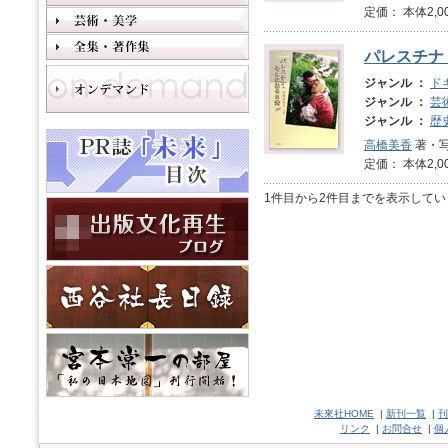
定価： 本体2,0
パレスチナ
ジャンル ：
ド
ジャンル ：
芸
ジャンル ：
歴
高橋美香
著・
定価： 本体2,0
1件目から2件目までを表示してい
未來社HOME
|
新刊一覧
|
刊
リンク
|
お問合せ
|
個