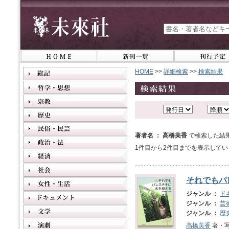
HOME
>>
詳細検索
>>
検索結果
著者名 ： 高橋美香
で検索した結
1件目から2件目までを表示してい
それでもパ
ジャンル ：
ド
ジャンル ：
芸
ジャンル ：
歴
高橋美香
著・