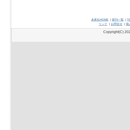
未來社HOME
|
新刊一覧
|
刊
リンク
|
お問合せ
|
個
Copyright(C) 202