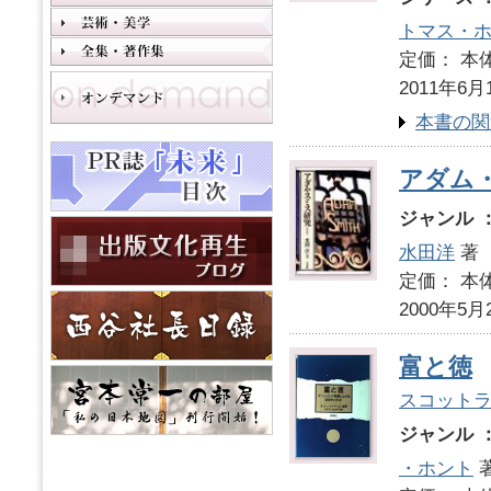
トマス・
定価： 本体
2011年6月
本書の関
アダム
ジャンル 
水田洋
著
定価： 本体
2000年5月
富と徳
スコット
ジャンル 
・ホント
著