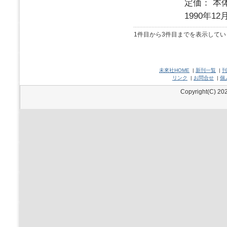
定価： 本体
1990年12
1件目から3件目までを表示してい
未來社HOME
|
新刊一覧
|
刊
リンク
|
お問合せ
|
個
Copyright(C) 202