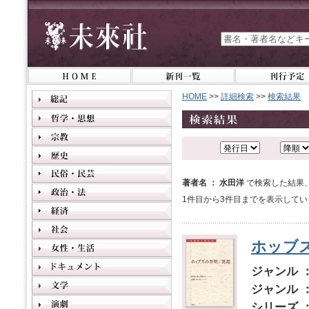
HOME
>>
詳細検索
>>
検索結果
著者名 ： 水田洋
で検索した結果
1件目から3件目までを表示してい
ホッブ
ジャンル 
ジャンル 
シリーズ 