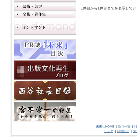
1件目から1件目までを表示してい
未來社HOME
|
新刊一覧
|
刊
リンク
|
お問合せ
|
個