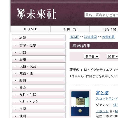
HOME
>>
詳細検索
>>
検索結果
著者名 ： Ｍ・イグナティエフ
で
1件目から1件目までを表示してい
富と徳
スコットランド
ジャンル ：
経
・ホント
著 /
Ｍ
定価： 本体9,8