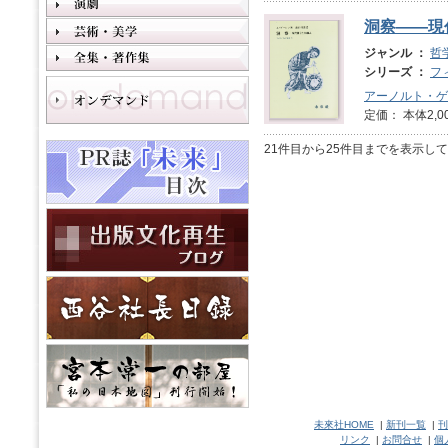
洞察――現
ジャンル ：
哲
シリーズ ：
フ
アーノルト・ゲ
定価： 本体2,0
21件目から25件目までを表示し
未來社HOME
|
新刊一覧
|
刊
リンク
|
お問合せ
|
個