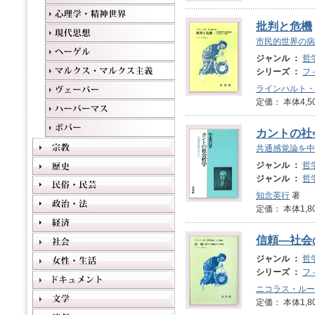
批判と危機
市民的世界の病
ジャンル ：
哲
シリーズ ：
フ
ラインハルト・
定価： 本体4,5
カントの社
共通感覚論を中
ジャンル ：
哲
ジャンル ：
哲
知念英行
著
定価： 本体1,8
信頼―社会
ジャンル ：
哲
シリーズ ：
フ
ニコラス・ルー
定価： 本体1,8