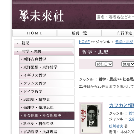
HOME
>>
ジャンル ：
哲学・思想
ジャンル ： 哲学・思想 >> 社
21件目から25件目までを表示し
カフカと情
ジャンル ：
哲
ジャンル ：
文
粉川哲夫
著
定価： 本体2,9