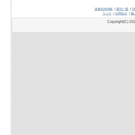
未來社HOME
|
新刊一覧
|
刊
リンク
|
お問合せ
|
個
Copyright(C) 202