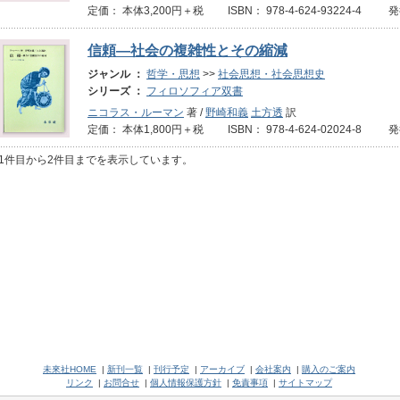
定価： 本体3,200円＋税 ISBN： 978-4-624-93224-4 
信頼―社会の複雑性とその縮減
ジャンル ：
哲学・思想
>>
社会思想・社会思想史
シリーズ ：
フィロソフィア双書
ニコラス・ルーマン
著 /
野崎和義
土方透
訳
定価： 本体1,800円＋税 ISBN： 978-4-624-02024-8 
1件目から2件目までを表示しています。
未來社HOME
|
新刊一覧
|
刊行予定
|
アーカイブ
|
会社案内
|
購入のご案内
リンク
|
お問合せ
|
個人情報保護方針
|
免責事項
|
サイトマップ