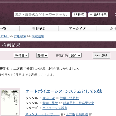
HOME
>>
詳細検索
>>
検索結果
表示件数
著者名 ： 土方透
で検索した結果、2件が見つかりました。
1件目から2件目までを表示しています。
オートポイエーシス･システムとしての法
ジャンル ：
政治・法
>>
法学・法思想
ジャンル ：
哲学・思想
>>
社会思想・社会思想史
シリーズ ：
ポイエーシス叢書
ギュンター・トイプナー
著 /
土方透
野崎和義
訳