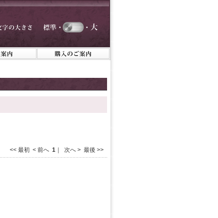
<< 最初 < 前へ
1
｜ 次へ > 最後 >>