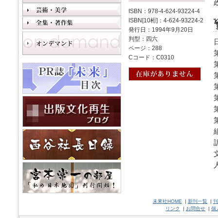
ISBN：978-4-624-93224-4
ISBN[10桁]：4-624-93224-2
発行日：1994年9月20日
判型：四六
ページ：288
Cコード：C0310
未來社HOME
|
新刊一覧
|
刊
リンク
|
お問合せ
|
個