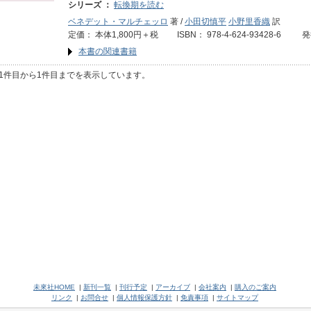
シリーズ ：
転換期を読む
ベネデット・マルチェッロ
著 /
小田切慎平
小野里香織
訳
定価： 本体1,800円＋税 ISBN： 978-4-624-93428-6 
本書の関連書籍
1件目から1件目までを表示しています。
未來社HOME
|
新刊一覧
|
刊行予定
|
アーカイブ
|
会社案内
|
購入のご案内
リンク
|
お問合せ
|
個人情報保護方針
|
免責事項
|
サイトマップ