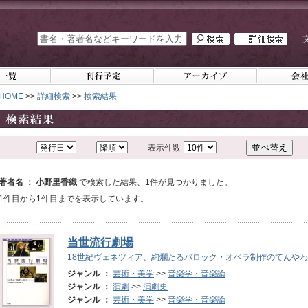
HOME
>>
詳細検索
>>
検索結果
表示件数
著者名 ： 小野里香織
で検索した結果、1件が見つかりました。
1件目から1件目までを表示しています。
当世流行劇場
18世紀ヴェネツィア、絢爛たるバロック・オペラ制作のてんや
ジャンル ：
芸術・美学
>>
音楽学・音楽論
ジャンル ：
演劇
>>
演劇史
ジャンル ：
芸術・美学
>>
音楽学・音楽論