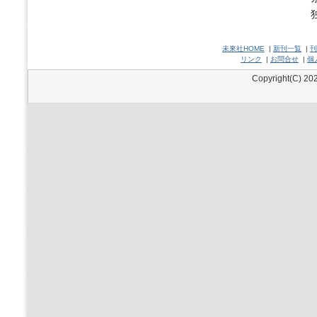
未來社HOME
|
新刊一覧
|
刊
リンク
|
お問合せ
|
個
Copyright(C) 202