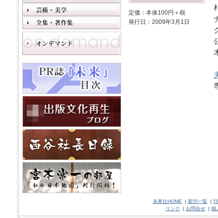
定価：本体100円＋税
発行日：2009年3月1日
未來社HOME
|
新刊一覧
|
刊
リンク
|
お問合せ
|
個