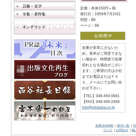
定価：本体150円＋税
発行日：1959年7月24日
判型：B6
ページ：68
在庫が非常に少ないた
め、美本がご用意できな
い場合や、時間差で在庫
切れとなる場合がござい
ます。ご希望の方は小社
までお電話またはＦＡ
Ｘ、メールにてお問い合
わせ下さい。
【TEL】048-450-0681
【FAX】048-469-2499
info@miraisha.co.jp
未來社HOME
|
新刊一覧
|
刊
リンク
|
お問合せ
|
個