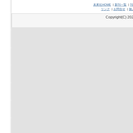
未來社HOME
|
新刊一覧
|
刊
リンク
|
お問合せ
|
個
Copyright(C) 202