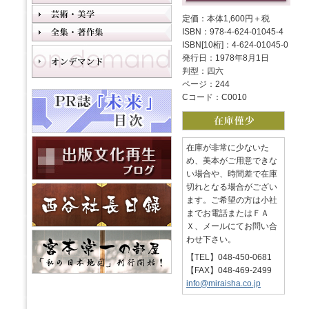
定価：本体1,600円＋税
ISBN：978-4-624-01045-4
ISBN[10桁]：4-624-01045-0
発行日：1978年8月1日
判型：四六
ページ：244
Cコード：C0010
在庫が非常に少ないた
め、美本がご用意できな
い場合や、時間差で在庫
切れとなる場合がござい
ます。ご希望の方は小社
までお電話またはＦＡ
Ｘ、メールにてお問い合
わせ下さい。
【TEL】048-450-0681
【FAX】048-469-2499
info@miraisha.co.jp