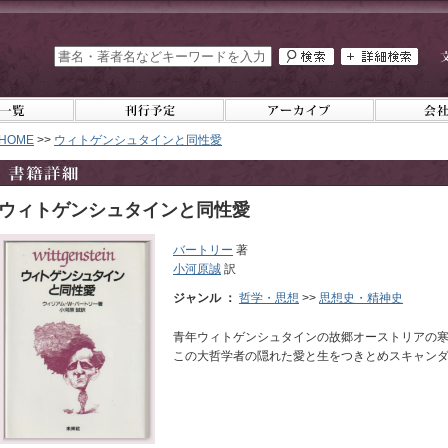
HOME
>>
ウィトゲンシュタインと同性愛
ウィトゲンシュタインと同性愛
バートリー
著
小河原誠
訳
ジャンル ：
哲学・思想
>>
思想史・精神史
青年ウィトゲンシュタインの故郷オーストリアの
この大哲学者の隠れた愛と生をつきとめスキャン