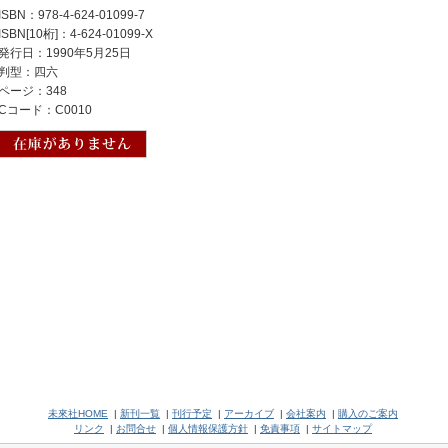
ISBN：978-4-624-01099-7
ISBN[10桁]：4-624-01099-X
発行日：1990年5月25日
判型：四六
ページ：348
Cコード：C0010
未來社HOME
|
新刊一覧
|
刊行予定
|
アーカイブ
|
会社案内
|
購入のご案内
リンク
|
お問合せ
|
個人情報保護方針
|
免責事項
|
サイトマップ