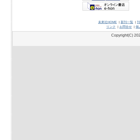
未來社HOME
|
新刊一覧
|
刊
リンク
|
お問合せ
|
個
Copyright(C) 202