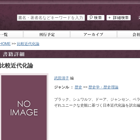
HOME
>>
比較近代化論
比較近代化論
武田清子
編
ジャンル ：
歴史
>>
歴史学・歴史理論
ブラック、シュワルツ、ドーア、ジャンセン、ベ
ぞれユニークな史観に基づく日本近代化論を訳出