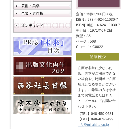
定価：本体2,500円＋税
ISBN：978-4-624-11030-7
ISBN[10桁]：4-624-11030-7
発行日：1971年6月2日
判型：A5
ページ：568
Cコード：C0022
在庫が非常に少ないた
め、美本がご用意できな
い場合や、時間差で在庫
切れとなる場合がござい
ます。ご希望の方は小社
までお電話またはＦＡ
Ｘ、メールにてお問い合
わせ下さい。
【TEL】048-450-0681
【FAX】048-469-2499
info@miraisha.co.jp