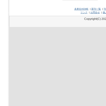
未來社HOME
|
新刊一覧
|
刊
リンク
|
お問合せ
|
個
Copyright(C) 202