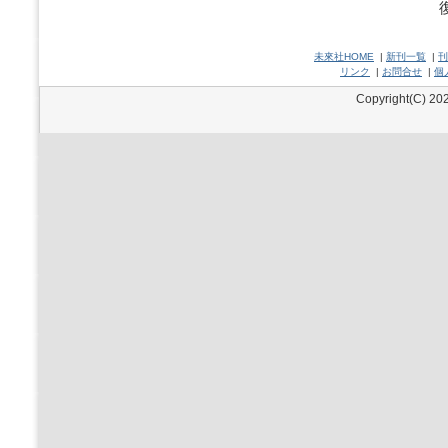
未來社HOME
|
新刊一覧
|
刊
リンク
|
お問合せ
|
個
Copyright(C) 202