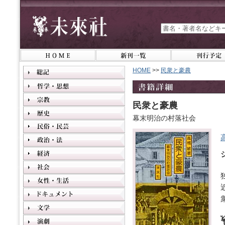
HOME
>>
民衆と豪農
民衆と豪農
幕末明治の村落社会