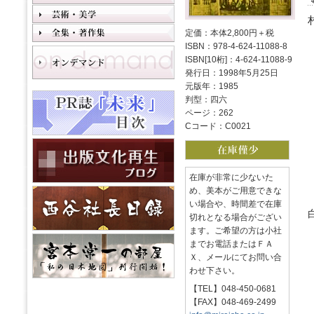
定価：本体2,800円＋税
ISBN：978-4-624-11088-8
ISBN[10桁]：4-624-11088-9
発行日：1998年5月25日
元版年：1985
判型：四六
ページ：262
Cコード：C0021
在庫が非常に少ないた
め、美本がご用意できな
い場合や、時間差で在庫
切れとなる場合がござい
ます。ご希望の方は小社
までお電話またはＦＡ
Ｘ、メールにてお問い合
わせ下さい。
【TEL】048-450-0681
【FAX】048-469-2499