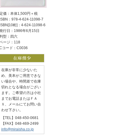
定価：本体1,500円＋税
ISBN：978-4-624-11098-7
ISBN[10桁]：4-624-11098-6
発行日：1986年6月15日
判型：四六
ページ：118
Cコード：C0036
在庫が非常に少ないた
め、美本がご用意できな
い場合や、時間差で在庫
切れとなる場合がござい
ます。ご希望の方は小社
までお電話またはＦＡ
Ｘ、メールにてお問い合
わせ下さい。
【TEL】048-450-0681
【FAX】048-469-2499
info@miraisha.co.jp