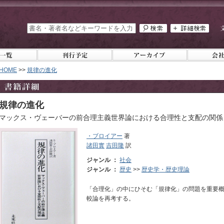
HOME
>>
規律の進化
規律の進化
マックス・ヴェーバーの前合理主義世界論における合理性と支配の関係
・ブロイアー
著
諸田實
吉田隆
訳
ジャンル ：
社会
ジャンル ：
歴史
>>
歴史学・歴史理論
「合理化」の中にひそむ「規律化」の問題を重要
較論を再考する。