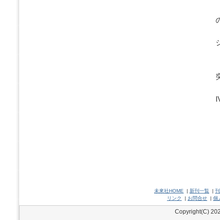
未來社HOME
|
新刊一覧
|
刊
リンク
|
お問合せ
|
個
Copyright(C) 202