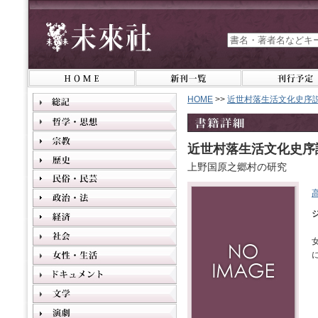
HOME
>>
近世村落生活文化史序
近世村落生活文化史序
上野国原之郷村の研究