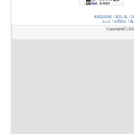
未來社HOME
|
新刊一覧
|
刊
リンク
|
お問合せ
|
個
Copyright(C) 202