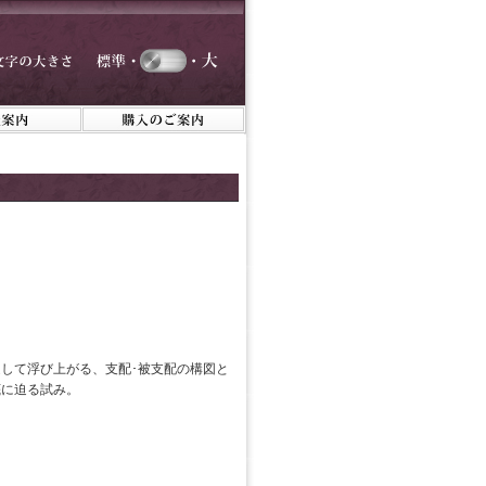
して浮び上がる、支配･被支配の構図と
底に迫る試み。