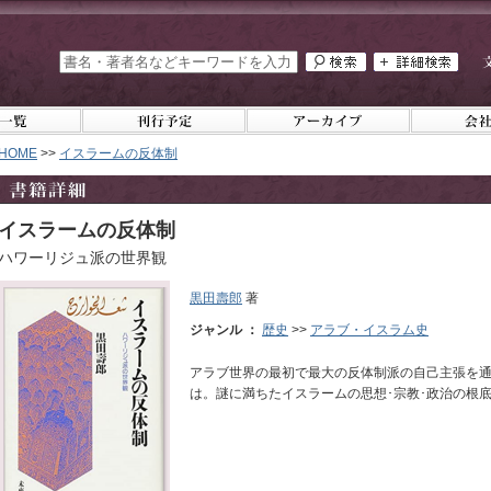
HOME
>>
イスラームの反体制
イスラームの反体制
ハワーリジュ派の世界観
黒田壽郎
著
ジャンル ：
歴史
>>
アラブ・イスラム史
アラブ世界の最初で最大の反体制派の自己主張を通
は。謎に満ちたイスラームの思想･宗教･政治の根