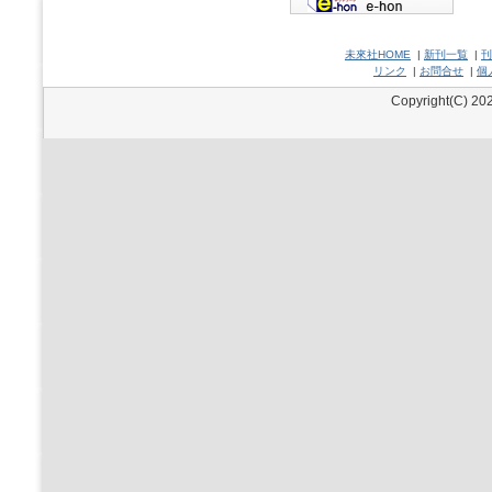
未來社HOME
|
新刊一覧
|
刊
リンク
|
お問合せ
|
個
Copyright(C) 202