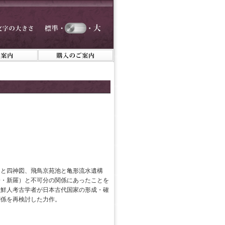
図と四神図、飛鳥京苑池と亀形流水遺構
済・新羅）と不可分の関係にあったことを
朝鮮人考古学者が日本古代国家の形成・確
関係を再検討した力作。