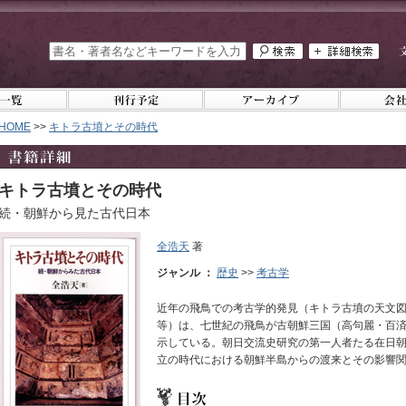
HOME
>>
キトラ古墳とその時代
キトラ古墳とその時代
続・朝鮮から見た古代日本
全浩天
著
ジャンル ：
歴史
>>
考古学
近年の飛鳥での考古学的発見（キトラ古墳の天文
等）は、七世紀の飛鳥が古朝鮮三国（高句麗・百
示している。朝日交流史研究の第一人者たる在日
立の時代における朝鮮半島からの渡来とその影響