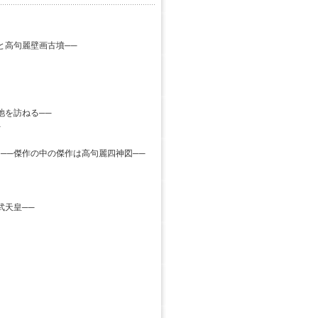
と高句麗壁画古墳──
池を訪ねる──
─
──傑作の中の傑作は高句麗四神図──
武天皇──