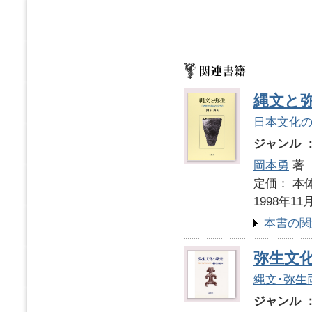
縄文と
日本文化
ジャンル 
岡本勇
著
定価： 本体
1998年11
本書の関
弥生文
縄文･弥生
ジャンル 