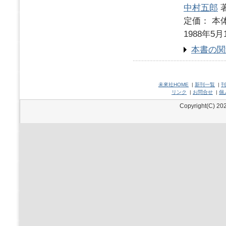
中村五郎
定価： 本体
1988年5月
本書の関
未來社HOME
|
新刊一覧
|
刊
リンク
|
お問合せ
|
個
Copyright(C) 202