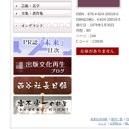
ISBN：978-4-624-20019-0
ISBN[10桁]：4-624-20019-5
発行日：1976年1月30日
判型：B5
ページ：144
Cコード：C0039
未來社HOME
|
新刊一覧
|
刊
リンク
|
お問合せ
|
個