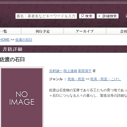
HOME
>>
佐渡の石臼
佐渡の石臼
北村誠一
段上達雄
富田清子
著
ジャンル ：
民俗・民芸
>>
民具・民芸・こけし
佐渡は石造物の宝庫であり石工たちの育つ地であ
＝石臼につらなる人々の暮らし、製造法等の詳細