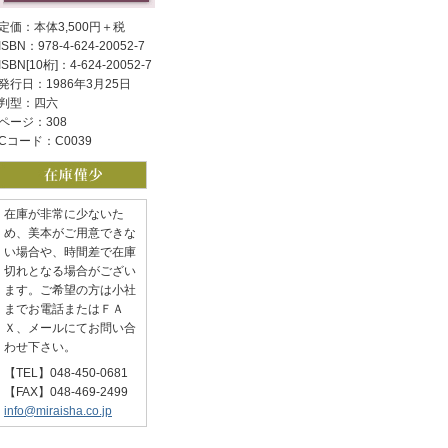
定価：本体3,500円＋税
ISBN：978-4-624-20052-7
ISBN[10桁]：4-624-20052-7
発行日：1986年3月25日
判型：四六
ページ：308
Cコード：C0039
在庫が非常に少ないた
め、美本がご用意できな
い場合や、時間差で在庫
切れとなる場合がござい
ます。ご希望の方は小社
までお電話またはＦＡ
Ｘ、メールにてお問い合
わせ下さい。
【TEL】048-450-0681
【FAX】048-469-2499
info@miraisha.co.jp