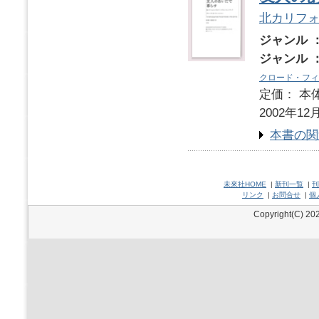
北カリフ
ジャンル 
ジャンル 
クロード・フィ
定価： 本体
2002年12
本書の関
未來社HOME
|
新刊一覧
|
刊
リンク
|
お問合せ
|
個
Copyright(C) 202