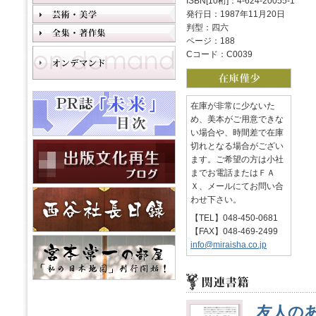
ISBN[10桁]：4-624-20055-1
発行日：1987年11月20日
判型：四六
ページ：188
Cコード：C0039
在庫が非常に少ないた
め、美本がご用意できな
い場合や、時間差で在庫
切れとなる場合がござい
ます。ご希望の方は小社
までお電話またはＦＡ
Ｘ、メールにてお問い合
わせ下さい。
【TEL】048-450-0681
【FAX】048-469-2499
info@miraisha.co.jp
友人の