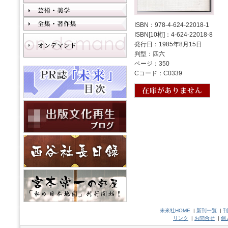
ISBN：978-4-624-22018-1
ISBN[10桁]：4-624-22018-8
発行日：1985年8月15日
判型：四六
ページ：350
Cコード：C0339
未來社HOME
|
新刊一覧
|
刊
リンク
|
お問合せ
|
個