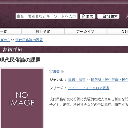
HOME
>>
現代民俗論の課題
現代民俗論の課題
宮田登
著
ジャンル ：
民俗・民芸
>>
民俗誌・民俗芸能・民
シリーズ ：
ニュー・フォークロア双書
現代民俗研究の分野に先駆的な鍬入れをし斬新な
子ども、若者、移民社会などの中に混在、隠在す