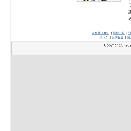
未來社HOME
|
新刊一覧
|
刊
リンク
|
お問合せ
|
個
Copyright(C) 202