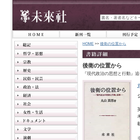
HOME
>>
後衛の位置から
後衛の位置から
『現代政治の思想と行動』追