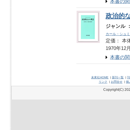
本書の関
政治的
ジャンル 
カール・シュミ
定価： 本体
1970年12
本書の関
未來社HOME
|
新刊一覧
|
刊
リンク
|
お問合せ
|
個
Copyright(C) 202