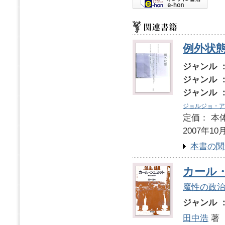
例外状
ジャンル 
ジャンル 
ジャンル 
ジョルジョ・ア
定価： 本体
2007年10
本書の関
カール
魔性の政
ジャンル 
田中浩
著