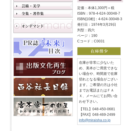
定価：本体1,300円＋税
ISBN：978-4-624-30048-7
ISBN[10桁]：4-624-30048-3
発行日：1974年3月29日
判型：四六
ページ：190
Cコード：C0031
在庫が非常に少ないた
め、美本がご用意できな
い場合や、時間差で在庫
切れとなる場合がござい
ます。ご希望の方は小社
までお電話またはＦＡ
Ｘ、メールにてお問い合
わせ下さい。
【TEL】048-450-0681
【FAX】048-469-2499
info@miraisha.co.jp