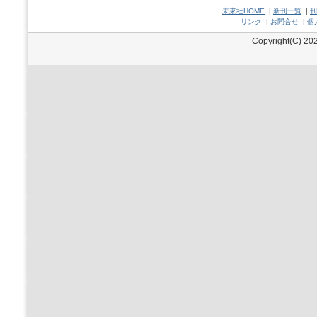
未來社HOME
|
新刊一覧
|
刊
リンク
|
お問合せ
|
個
Copyright(C) 202