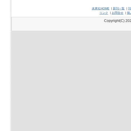
未來社HOME
|
新刊一覧
|
刊
リンク
|
お問合せ
|
個
Copyright(C) 202