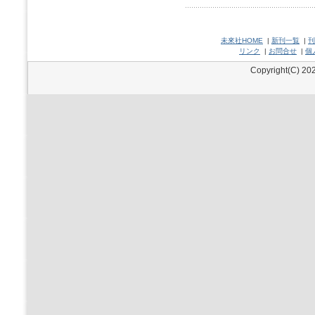
未來社HOME
|
新刊一覧
|
刊
リンク
|
お問合せ
|
個
Copyright(C) 202